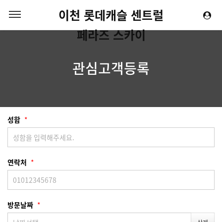
이천 롯데캐슬 센트럴
페라즈 스카이
관심고객등록
성함
*
연락처
*
방문날짜
*