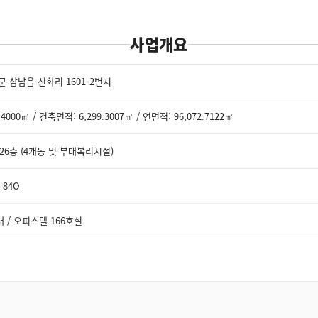
사업개요
 삼남읍 신화리 1601-2번지
4000㎡ / 건축면적: 6,299.3007㎡ / 연면적: 96,072.7122㎡
 26층 (4개동 및 부대복리시설)
/ 84O
 / 오피스텔 166호실