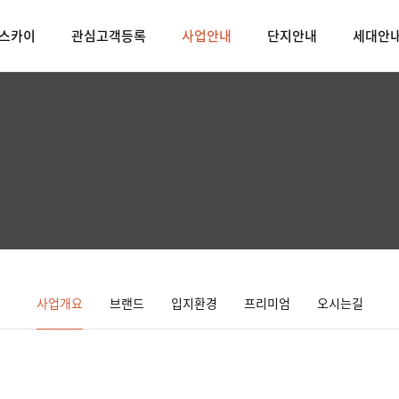
 스카이
관심고객등록
사업안내
단지안내
세대안
사업개요
브랜드
입지환경
프리미엄
오시는길